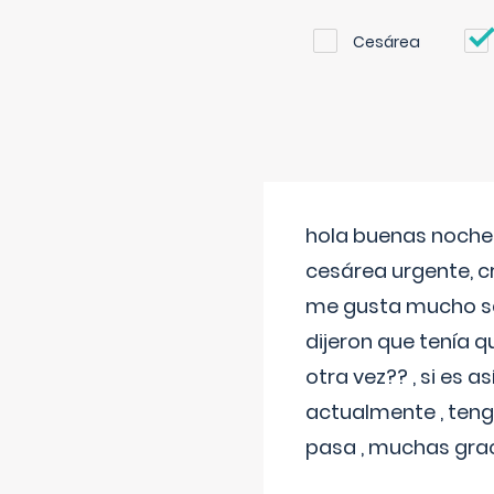
Cesárea
hola buenas noches
cesárea urgente, c
me gusta mucho sal
dijeron que tenía
otra vez?? , si es 
actualmente , teng
pasa , muchas gra