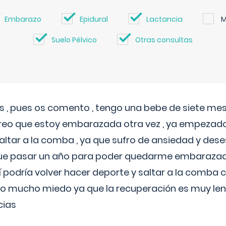
Embarazo
Epidural
Lactancia
M
Suelo Pélvico
Otras consultas
 , pues os comento , tengo una bebe de siete mese
reo que estoy embarazada otra vez , ya empezado
tar a la comba , ya que sufro de ansiedad y des
 que pasar un año para poder quedarme embarazad
así podría volver hacer deporte y saltar a la comba
o mucho miedo ya que la recuperación es muy lent
cias