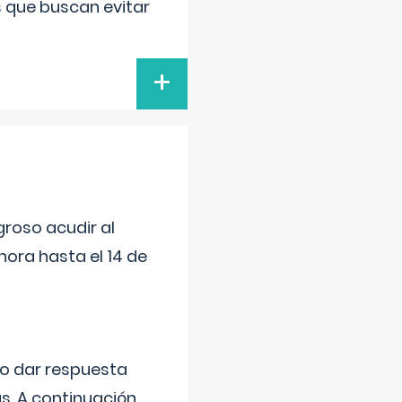
s que buscan evitar
+
roso acudir al
ora hasta el 14 de
do dar respuesta
s. A continuación,