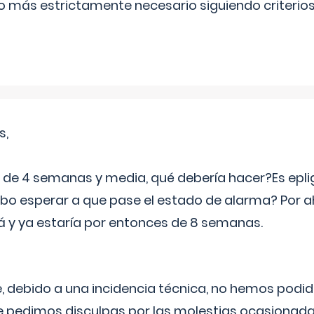
lo más estrictamente necesario siguiendo criterio
s,
e 4 semanas y media, qué debería hacer?Es eplig
o esperar a que pase el estado de alarma? Por ah
rá y ya estaría por entonces de 8 semanas.
 debido a una incidencia técnica, no hemos podi
Le pedimos disculpas por las molestias ocasionada