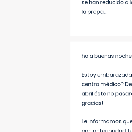
se han reducido a 
la propa
...
hola buenas noche
Estoy embarazada d
centro médico? Deb
abril éste no pasa
gracias!
Le informamos que,
con anterioridad. 