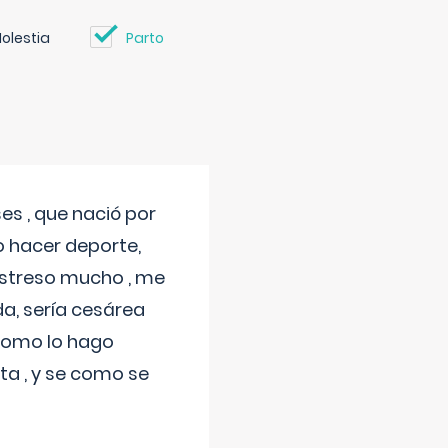
olestia
Parto
s , que nació por
 hacer deporte,
estreso mucho , me
a, sería cesárea
 como lo hago
a , y se como se