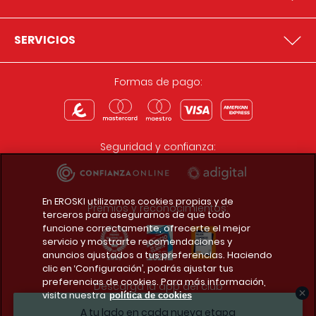
SERVICIOS
Formas de pago:
Seguridad y confianza:
En EROSKI utilizamos cookies propias y de
Premios y reconocimientos:
terceros para asegurarnos de que todo
funcione correctamente, ofrecerte el mejor
servicio y mostrarte recomendaciones y
anuncios ajustados a tus preferencias. Haciendo
clic en ‘Configuración’, podrás ajustar tus
preferencias de cookies. Para más información,
Descarga la app del club
visita nuestra
política de cookies
A tu lado en cada nueva etapa