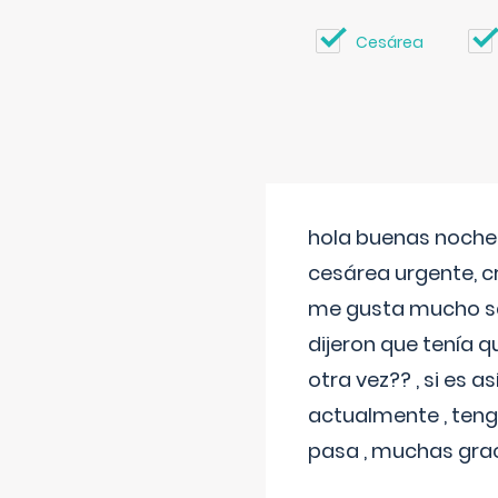
Cesárea
hola buenas noches
cesárea urgente, c
me gusta mucho sal
dijeron que tenía
otra vez?? , si es 
actualmente , teng
pasa , muchas gra