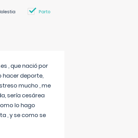
olestia
Parto
s , que nació por
 hacer deporte,
estreso mucho , me
a, sería cesárea
 como lo hago
a , y se como se