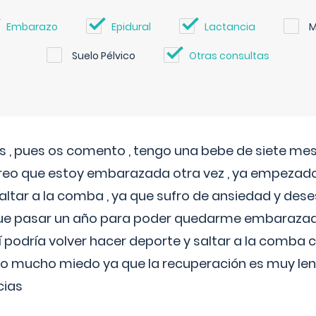
Embarazo
Epidural
Lactancia
M
Suelo Pélvico
Otras consultas
 , pues os comento , tengo una bebe de siete mese
reo que estoy embarazada otra vez , ya empezado
tar a la comba , ya que sufro de ansiedad y des
 que pasar un año para poder quedarme embarazad
así podría volver hacer deporte y saltar a la comba
o mucho miedo ya que la recuperación es muy lent
cias