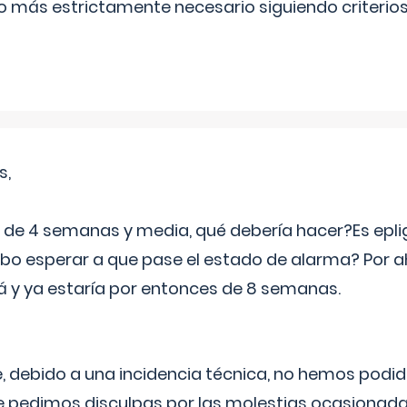
lo más estrictamente necesario siguiendo criterio
s,
e 4 semanas y media, qué debería hacer?Es eplig
o esperar a que pase el estado de alarma? Por ah
rá y ya estaría por entonces de 8 semanas.
 debido a una incidencia técnica, no hemos podi
Le pedimos disculpas por las molestias ocasionada