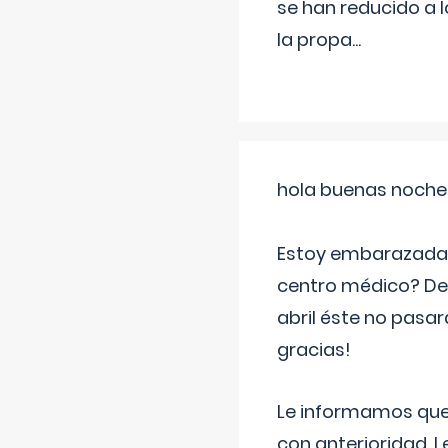
se han reducido a 
la propa
...
hola buenas noche
Estoy embarazada d
centro médico? Deb
abril éste no pasa
gracias!
Le informamos que,
con anterioridad. 