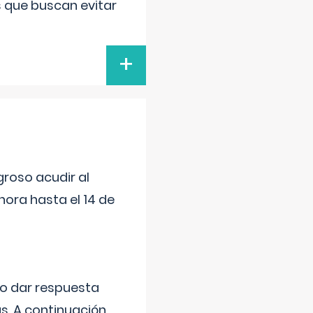
s que buscan evitar
+
roso acudir al
ora hasta el 14 de
do dar respuesta
s. A continuación,