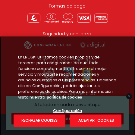
Formas de pago:
Seguridad y confianza:
En EROSKI utilizamos cookies propias y de
Premios y reconocimientos:
terceros para asegurarnos de que todo
funcione correctamente, ofrecerte el mejor
servicio y mostrarte recomendaciones y
anuncios ajustados a tus preferencias. Haciendo
clic en ‘Configuración’, podrás ajustar tus
preferencias de cookies. Para más información,
Descarga la app del club
visita nuestra
política de cookies
A tu lado en cada nueva etapa
Configuración
¿Te apuntas?
RECHAZAR COOKIES
ACEPTAR COOKIES
Condiciones legales