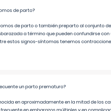
romos de parto?
omos de parto o también preparto al conjunto d
mbarazada a término que pueden confundirse con
Entre estos signos-síntomas tenemos contraccione
ecuente un parto prematuro?
ocida en aproximadamente en la mitad de los cas
frecuente en embarazos múltiples y en complicac