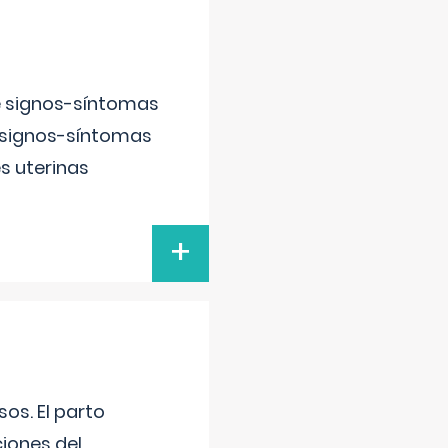
e signos-síntomas
 signos-síntomas
s uterinas
+
os. El parto
iones del