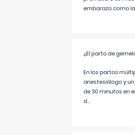
embarazo como las 
¿El parto de gemel
En los partos múlt
anestesiólogo y un
de 30 minutos en e
d
...