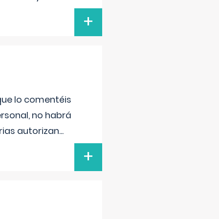
+
 que lo comentéis
ersonal, no habrá
ias autorizan
...
+