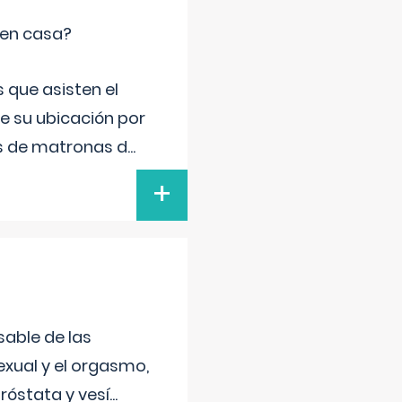
 en casa?
 que asisten el
de su ubicación por
s de matronas d
...
+
sable de las
exual y el orgasmo,
róstata y vesí
...