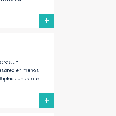
+
tras, un
 cesárea en menos
ltiples pueden ser
+