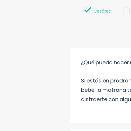
Cesárea
¿Qué puedo hacer 
Si estás en prodro
bebé, la matrona t
distraerte con alg