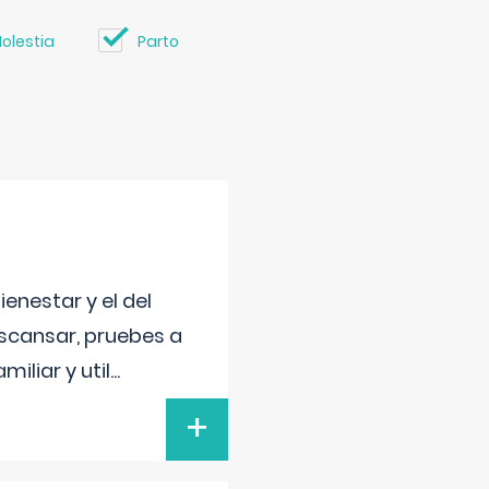
olestia
Parto
enestar y el del
escansar, pruebes a
iliar y util
...
+