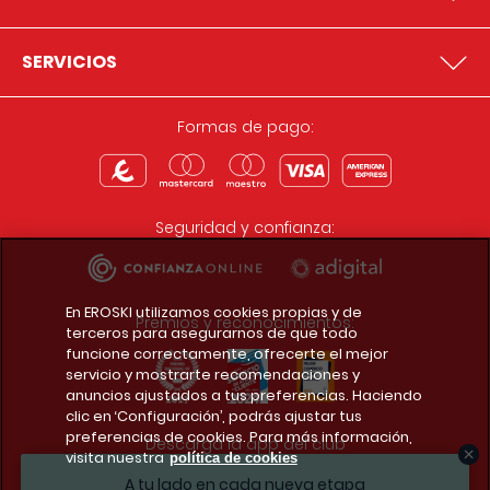
SERVICIOS
Formas de pago:
Seguridad y confianza:
En EROSKI utilizamos cookies propias y de
Premios y reconocimientos:
terceros para asegurarnos de que todo
funcione correctamente, ofrecerte el mejor
servicio y mostrarte recomendaciones y
anuncios ajustados a tus preferencias. Haciendo
clic en ‘Configuración’, podrás ajustar tus
preferencias de cookies. Para más información,
Descarga la app del club
visita nuestra
política de cookies
A tu lado en cada nueva etapa