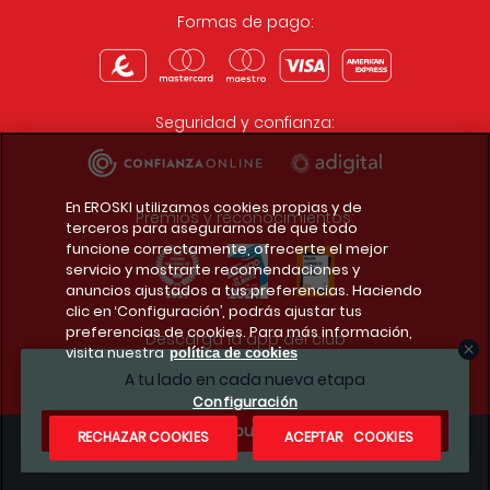
Formas de pago:
Seguridad y confianza:
En EROSKI utilizamos cookies propias y de
Premios y reconocimientos:
terceros para asegurarnos de que todo
funcione correctamente, ofrecerte el mejor
servicio y mostrarte recomendaciones y
anuncios ajustados a tus preferencias. Haciendo
clic en ‘Configuración’, podrás ajustar tus
preferencias de cookies. Para más información,
Descarga la app del club
visita nuestra
política de cookies
A tu lado en cada nueva etapa
Configuración
¿Te apuntas?
RECHAZAR COOKIES
ACEPTAR COOKIES
Condiciones legales