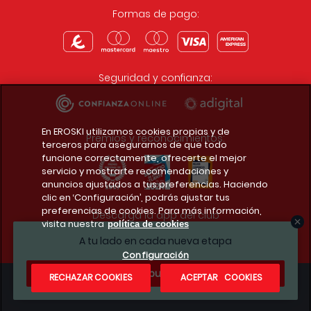
Formas de pago:
Seguridad y confianza:
En EROSKI utilizamos cookies propias y de
Premios y reconocimientos:
terceros para asegurarnos de que todo
funcione correctamente, ofrecerte el mejor
servicio y mostrarte recomendaciones y
anuncios ajustados a tus preferencias. Haciendo
clic en ‘Configuración’, podrás ajustar tus
preferencias de cookies. Para más información,
Descarga la app del club
visita nuestra
política de cookies
A tu lado en cada nueva etapa
Configuración
¿Te apuntas?
RECHAZAR COOKIES
ACEPTAR COOKIES
Condiciones legales