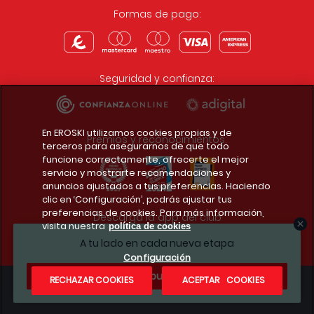
Formas de pago:
Seguridad y confianza:
En EROSKI utilizamos cookies propias y de
Premios y reconocimientos:
terceros para asegurarnos de que todo
funcione correctamente, ofrecerte el mejor
servicio y mostrarte recomendaciones y
anuncios ajustados a tus preferencias. Haciendo
clic en ‘Configuración’, podrás ajustar tus
preferencias de cookies. Para más información,
Descarga la app del club
visita nuestra
política de cookies
A tu lado en cada nueva etapa
Configuración
¿Te apuntas?
RECHAZAR COOKIES
ACEPTAR COOKIES
Condiciones legales