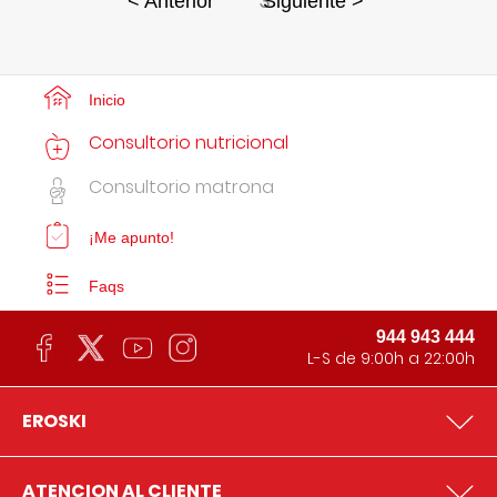
3
< Anterior
Siguiente >
Inicio
Consultorio nutricional
Consultorio matrona
¡Me apunto!
Faqs
944 943 444
L-S de 9:00h a 22:00h
EROSKI
ATENCION AL CLIENTE