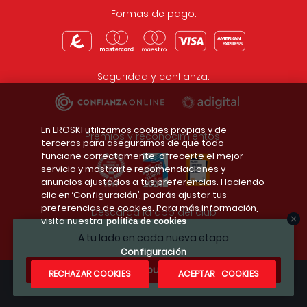
Formas de pago:
Seguridad y confianza:
En EROSKI utilizamos cookies propias y de
Premios y reconocimientos:
terceros para asegurarnos de que todo
funcione correctamente, ofrecerte el mejor
servicio y mostrarte recomendaciones y
anuncios ajustados a tus preferencias. Haciendo
clic en ‘Configuración’, podrás ajustar tus
preferencias de cookies. Para más información,
Descarga la app del club
visita nuestra
política de cookies
A tu lado en cada nueva etapa
Configuración
¿Te apuntas?
RECHAZAR COOKIES
ACEPTAR COOKIES
Condiciones legales