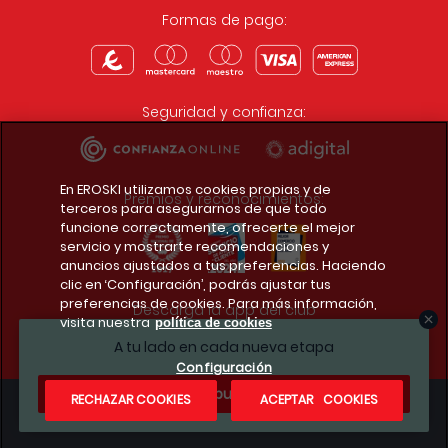
Formas de pago:
Seguridad y confianza:
En EROSKI utilizamos cookies propias y de
Premios y reconocimientos:
terceros para asegurarnos de que todo
funcione correctamente, ofrecerte el mejor
servicio y mostrarte recomendaciones y
anuncios ajustados a tus preferencias. Haciendo
clic en ‘Configuración’, podrás ajustar tus
preferencias de cookies. Para más información,
Descarga la app del club
visita nuestra
política de cookies
A tu lado en cada nueva etapa
Configuración
¿Te apuntas?
RECHAZAR COOKIES
ACEPTAR COOKIES
Condiciones legales