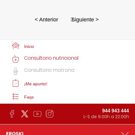
3
< Anterior
Siguiente >
Inicio
Consultorio nutricional
Consultorio matrona
¡Me apunto!
Faqs
944 943 444
L-S de 9:00h a 22:00h
EROSKI