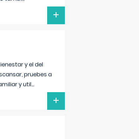
+
enestar y el del
escansar, pruebes a
iliar y util
...
+