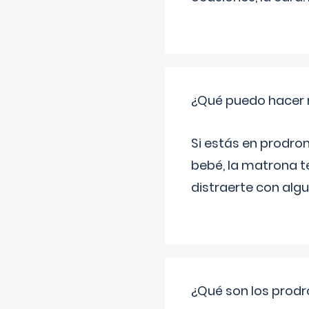
¿Qué puedo hacer 
Si estás en prodro
bebé, la matrona t
distraerte con alg
¿Qué son los prod