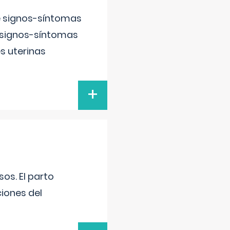
e signos-síntomas
 signos-síntomas
s uterinas
+
os. El parto
iones del