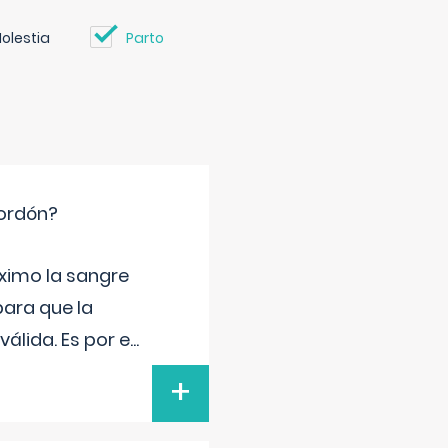
olestia
Parto
cordón?
ximo la sangre
para que la
álida. Es por e
...
+