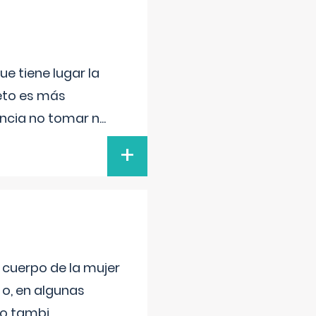
e tiene lugar la
feto es más
ancia no tomar n
...
+
l cuerpo de la mujer
 o, en algunas
mo tambi
...