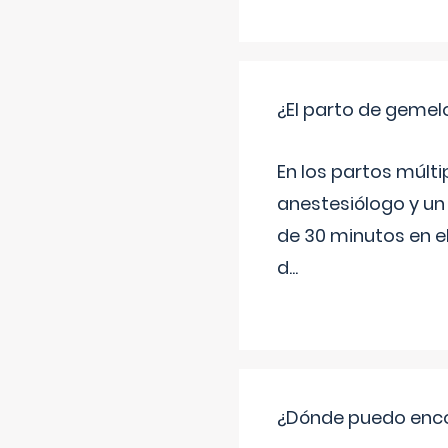
¿El parto de gemel
En los partos múlt
anestesiólogo y un
de 30 minutos en e
d
...
¿Dónde puedo enco