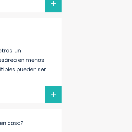
+
tras, un
 cesárea en menos
ltiples pueden ser
+
 en casa?