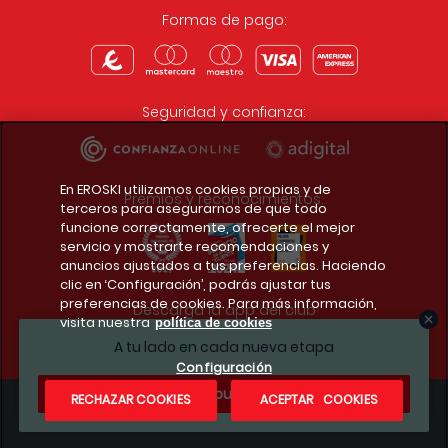
Formas de pago:
Seguridad y confianza:
En EROSKI utilizamos cookies propias y de
Premios y reconocimientos:
terceros para asegurarnos de que todo
funcione correctamente, ofrecerte el mejor
servicio y mostrarte recomendaciones y
anuncios ajustados a tus preferencias. Haciendo
clic en ‘Configuración’, podrás ajustar tus
preferencias de cookies. Para más información,
Descarga la app del club
visita nuestra
política de cookies
A tu lado en cada nueva etapa
Configuración
¿Te apuntas?
RECHAZAR COOKIES
ACEPTAR COOKIES
Condiciones legales