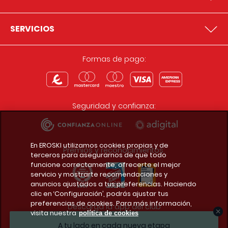
SERVICIOS
Formas de pago:
Seguridad y confianza:
En EROSKI utilizamos cookies propias y de
Premios y reconocimientos:
terceros para asegurarnos de que todo
funcione correctamente, ofrecerte el mejor
servicio y mostrarte recomendaciones y
anuncios ajustados a tus preferencias. Haciendo
clic en ‘Configuración’, podrás ajustar tus
preferencias de cookies. Para más información,
Descarga la app del club
visita nuestra
política de cookies
A tu lado en cada nueva etapa