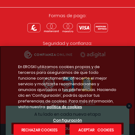
Formas de pago:
Seguridad y confianza:
En EROSKI utilizamos cookies propias y de
Premios y reconocimientos:
terceros para asegurarnos de que todo
funcione correctamente, ofrecerte el mejor
servicio y mostrarte recomendaciones y
anuncios ajustados a tus preferencias. Haciendo
clic en ‘Configuración’, podrás ajustar tus
preferencias de cookies. Para más información,
Descarga la app del club
visita nuestra
política de cookies
A tu lado en cada nueva etapa
Configuración
¿Te apuntas?
RECHAZAR COOKIES
ACEPTAR COOKIES
Condiciones legales