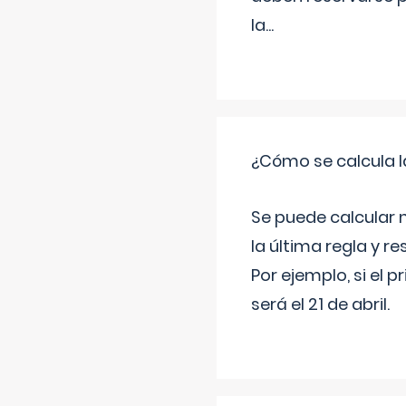
la
...
¿Cómo se calcula l
Se puede calcular 
la última regla y re
Por ejemplo, si el p
será el 21 de abril.