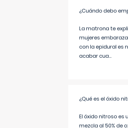
¿Cuándo debo empu
La matrona te expl
mujeres embarazada
con la epidural es 
acabar cua
...
¿Qué es el óxido nit
El óxido nitroso es
mezcla al 50% de ox