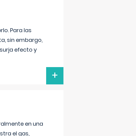
lo. Para las
a, sin embargo,
surja efecto y
+
neralmente en una
tra el gas,