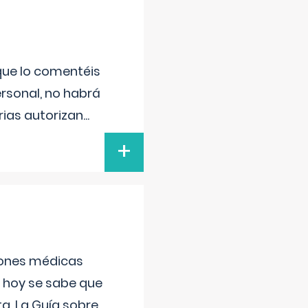
 que lo comentéis
ersonal, no habrá
ias autorizan
...
+
ciones médicas
, hoy se sabe que
a. La Guía sobre