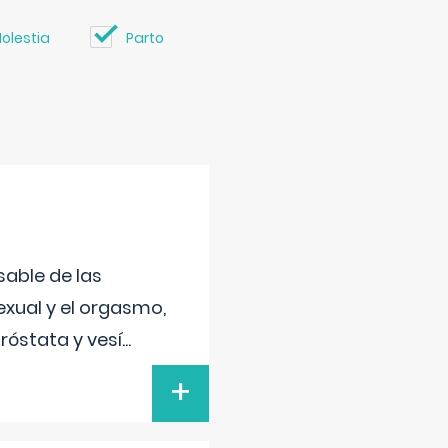
olestia
Parto
sable de las
exual y el orgasmo,
róstata y vesí
...
+