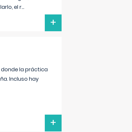
rlo, el r
...
+
s donde la práctica
ña. Incluso hay
+