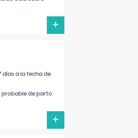
+
 días a la fecha de
cha probable de parto
+