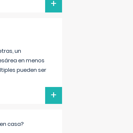
+
tras, un
 cesárea en menos
ltiples pueden ser
+
 en casa?