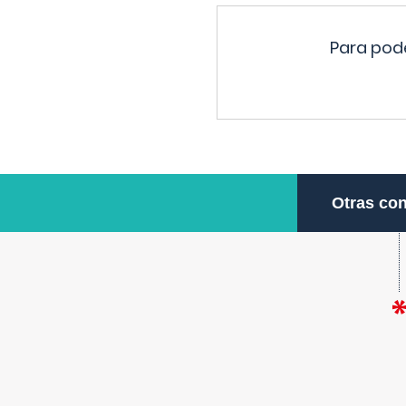
Para pode
Otras con