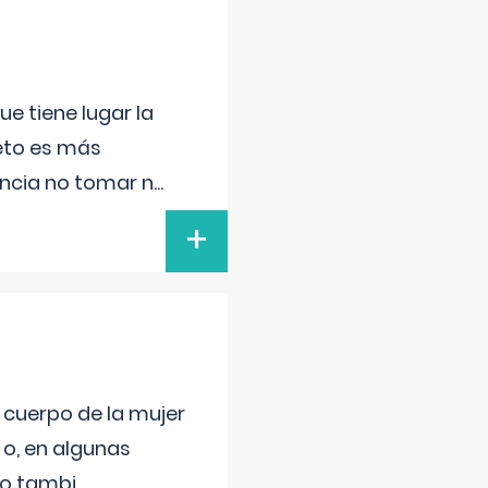
e tiene lugar la
feto es más
ancia no tomar n
...
+
l cuerpo de la mujer
 o, en algunas
mo tambi
...