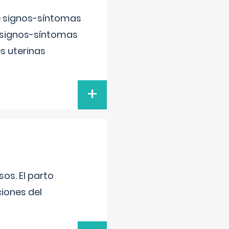
e signos-síntomas
 signos-síntomas
s uterinas
+
os. El parto
iones del