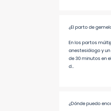
¿El parto de gemel
En los partos múlt
anestesiólogo y un
de 30 minutos en e
d
...
¿Dónde puedo enco