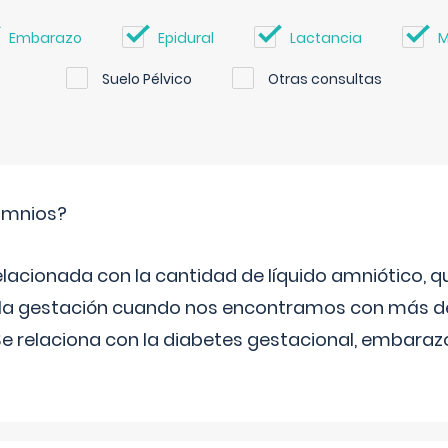
Embarazo
Epidural
Lactancia
M
Suelo Pélvico
Otras consultas
ramnios?
relacionada con la cantidad de líquido amniótico, 
de la gestación cuando nos encontramos con más d
Se relaciona con la diabetes gestacional, embarazo