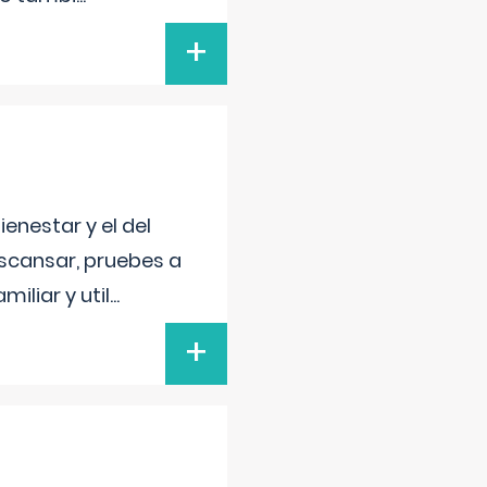
+
enestar y el del
escansar, pruebes a
iliar y util
...
+