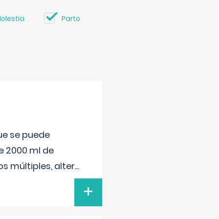
olestia
Parto
que se puede
e 2000 ml de
s múltiples, alter
...
+