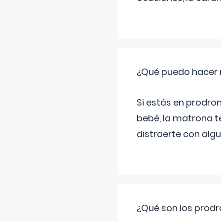
¿Qué puedo hacer 
Si estás en prodro
bebé, la matrona t
distraerte con alg
¿Qué son los prod