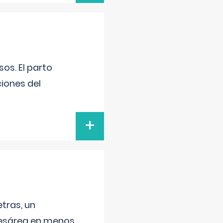
os. El parto
iones del
+
tras, un
 cesárea en menos