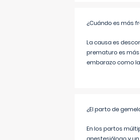
¿Cuándo es más fr
La causa es descon
prematuro es más 
embarazo como las 
¿El parto de gemel
En los partos múlt
anestesiólogo y un