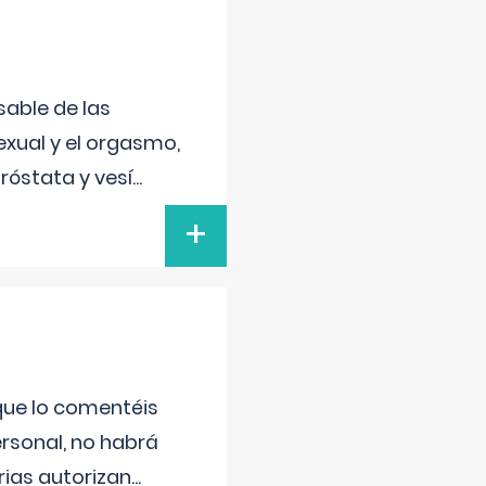
sable de las
exual y el orgasmo,
róstata y vesí
...
+
 que lo comentéis
ersonal, no habrá
ias autorizan
...