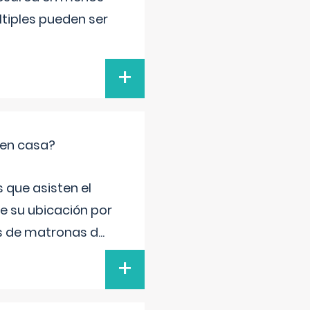
ltiples pueden ser
+
 en casa?
 que asisten el
de su ubicación por
s de matronas d
...
+