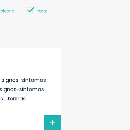
olestia
Parto
e signos-síntomas
 signos-síntomas
s uterinas
+