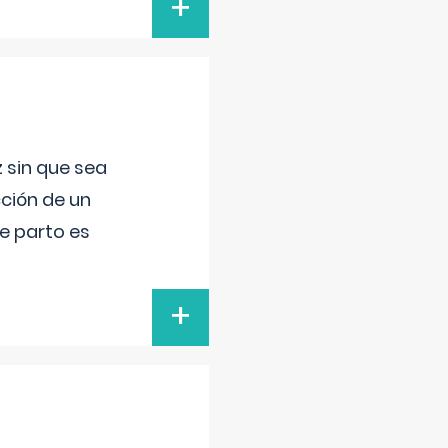
+
 sin que sea
ción de un
de parto es
+