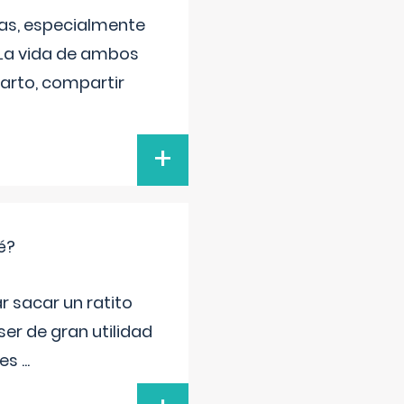
as, especialmente
 La vida de ambos
arto, compartir
+
é?
r sacar un ratito
er de gran utilidad
res
...