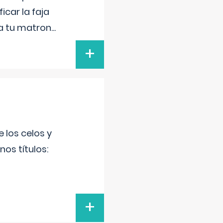
icar la faja
 a tu matron
...
+
 los celos y
os títulos:
+