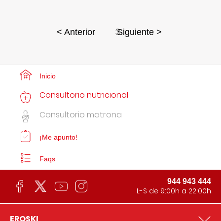
3
< Anterior
Siguiente >
Inicio
Consultorio nutricional
Consultorio matrona
¡Me apunto!
Faqs
944 943 444
L-S de 9:00h a 22:00h
EROSKI