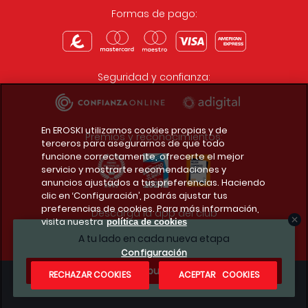
Formas de pago:
Seguridad y confianza:
En EROSKI utilizamos cookies propias y de
Premios y reconocimientos:
terceros para asegurarnos de que todo
funcione correctamente, ofrecerte el mejor
servicio y mostrarte recomendaciones y
anuncios ajustados a tus preferencias. Haciendo
clic en ‘Configuración’, podrás ajustar tus
preferencias de cookies. Para más información,
Descarga la app del club
visita nuestra
política de cookies
A tu lado en cada nueva etapa
Configuración
¿Te apuntas?
RECHAZAR COOKIES
ACEPTAR COOKIES
Condiciones legales