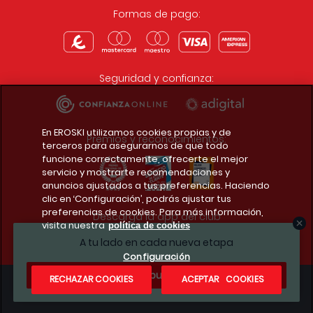
Formas de pago:
Seguridad y confianza:
En EROSKI utilizamos cookies propias y de
Premios y reconocimientos:
terceros para asegurarnos de que todo
funcione correctamente, ofrecerte el mejor
servicio y mostrarte recomendaciones y
anuncios ajustados a tus preferencias. Haciendo
clic en ‘Configuración’, podrás ajustar tus
preferencias de cookies. Para más información,
Descarga la app del club
visita nuestra
política de cookies
A tu lado en cada nueva etapa
Configuración
¿Te apuntas?
RECHAZAR COOKIES
ACEPTAR COOKIES
Condiciones legales