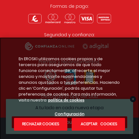
Formas de pago:
Seguridad y confianza:
En EROSKI utilizamos cookies propias y de
Premios y reconocimientos:
terceros para asegurarnos de que todo
funcione correctamente, ofrecerte el mejor
servicio y mostrarte recomendaciones y
anuncios ajustados a tus preferencias. Haciendo
clic en ‘Configuración’, podrás ajustar tus
preferencias de cookies. Para más información,
Descarga la app del club
visita nuestra
política de cookies
A tu lado en cada nueva etapa
Configuración
¿Te apuntas?
RECHAZAR COOKIES
ACEPTAR COOKIES
Condiciones legales