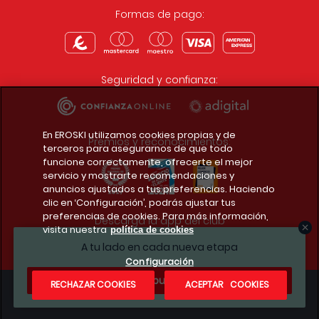
Formas de pago:
Seguridad y confianza:
En EROSKI utilizamos cookies propias y de
Premios y reconocimientos:
terceros para asegurarnos de que todo
funcione correctamente, ofrecerte el mejor
servicio y mostrarte recomendaciones y
anuncios ajustados a tus preferencias. Haciendo
clic en ‘Configuración’, podrás ajustar tus
preferencias de cookies. Para más información,
Descarga la app del club
visita nuestra
política de cookies
A tu lado en cada nueva etapa
Configuración
¿Te apuntas?
RECHAZAR COOKIES
ACEPTAR COOKIES
Condiciones legales