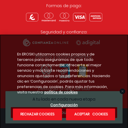
Formas de pago:
Seguridad y confianza:
En EROSKI utilizamos cookies propias y de
Premios y reconocimientos:
terceros para asegurarnos de que todo
funcione correctamente, ofrecerte el mejor
servicio y mostrarte recomendaciones y
anuncios ajustados a tus preferencias. Haciendo
clic en ‘Configuración’, podrás ajustar tus
preferencias de cookies. Para más información,
Descarga la app del club
visita nuestra
política de cookies
A tu lado en cada nueva etapa
Configuración
¿Te apuntas?
RECHAZAR COOKIES
ACEPTAR COOKIES
Condiciones legales