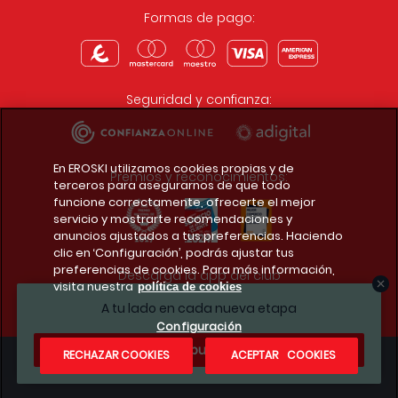
Formas de pago:
Seguridad y confianza:
En EROSKI utilizamos cookies propias y de
Premios y reconocimientos:
terceros para asegurarnos de que todo
funcione correctamente, ofrecerte el mejor
servicio y mostrarte recomendaciones y
anuncios ajustados a tus preferencias. Haciendo
clic en ‘Configuración’, podrás ajustar tus
preferencias de cookies. Para más información,
Descarga la app del club
visita nuestra
política de cookies
A tu lado en cada nueva etapa
Configuración
¿Te apuntas?
RECHAZAR COOKIES
ACEPTAR COOKIES
Condiciones legales