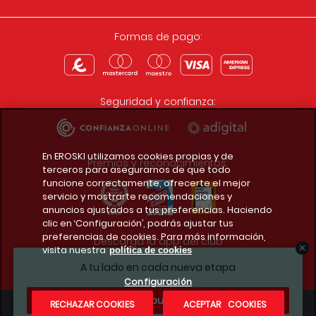
Formas de pago:
Seguridad y confianza:
En EROSKI utilizamos cookies propias y de
Premios y reconocimientos:
terceros para asegurarnos de que todo
funcione correctamente, ofrecerte el mejor
servicio y mostrarte recomendaciones y
anuncios ajustados a tus preferencias. Haciendo
clic en ‘Configuración’, podrás ajustar tus
preferencias de cookies. Para más información,
Descarga la app del club
visita nuestra
política de cookies
A tu lado en cada nueva etapa
Configuración
¿Te apuntas?
RECHAZAR COOKIES
ACEPTAR COOKIES
Condiciones legales