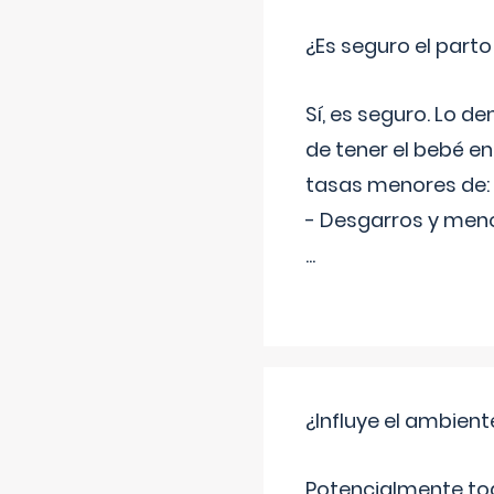
¿Es seguro el part
Sí, es seguro. Lo d
de tener el bebé e
tasas menores de:
- Desgarros y meno
...
¿Influye el ambiente
Potencialmente tod