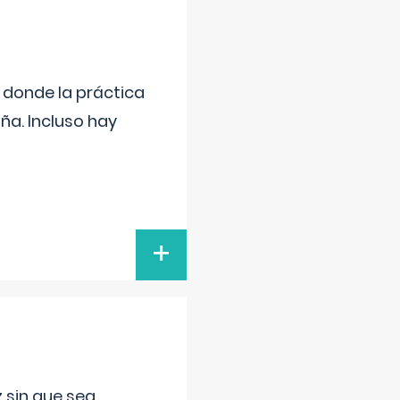
s donde la práctica
ña. Incluso hay
+
 sin que sea