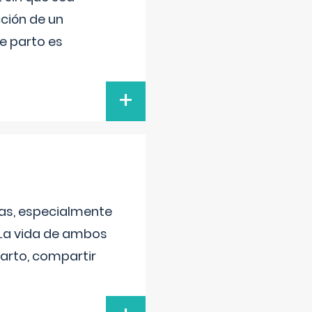
ción de un
de parto es
+
as, especialmente
 La vida de ambos
arto, compartir