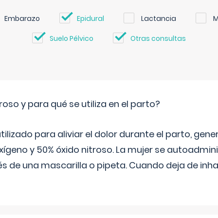
Embarazo
Epidural
Lactancia
M
Suelo Pélvico
Otras consultas
roso y para qué se utiliza en el parto?
 utilizado para aliviar el dolor durante el parto, ge
ígeno y 50% óxido nitroso. La mujer se autoadminis
s de una mascarilla o pipeta. Cuando deja de inhala