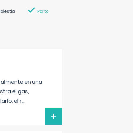
olestia
Parto
neralmente en una
tra el gas,
rlo, el r
...
+