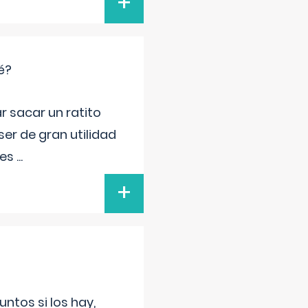
+
é?
r sacar un ratito
er de gran utilidad
res
...
+
untos si los hay,