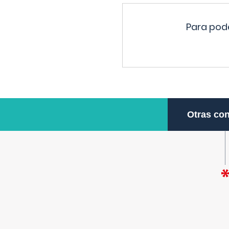
Para pode
Otras con