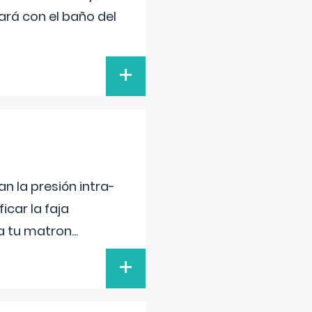
ará con el baño del
+
n la presión intra-
icar la faja
 a tu matron
...
+