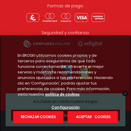
Formas de pago:
Seguridad y confianza:
En EROSKI utilizamos cookies propias y de
Premios y reconocimientos:
terceros para asegurarnos de que todo
funcione correctamente, ofrecerte el mejor
servicio y mostrarte recomendaciones y
anuncios ajustados a tus preferencias. Haciendo
clic en ‘Configuración’, podrás ajustar tus
preferencias de cookies. Para más información,
Descarga la app del club
visita nuestra
política de cookies
A tu lado en cada nueva etapa
Configuración
¿Te apuntas?
RECHAZAR COOKIES
ACEPTAR COOKIES
Condiciones legales