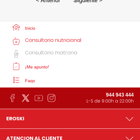
3
< Anterior
Siguiente >
Inicio
Consultorio nutricional
Consultorio matrona
¡Me apunto!
Faqs
944 943 444
L-S de 9:00h a 22:00h
EROSKI
ATENCION AL CLIENTE