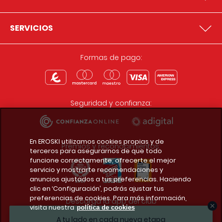
SERVICIOS
Formas de pago:
Seguridad y confianza:
En EROSKI utilizamos cookies propias y de
Premios y reconocimientos:
terceros para asegurarnos de que todo
funcione correctamente, ofrecerte el mejor
servicio y mostrarte recomendaciones y
anuncios ajustados a tus preferencias. Haciendo
clic en ‘Configuración’, podrás ajustar tus
preferencias de cookies. Para más información,
Descarga la app del club
visita nuestra
política de cookies
A tu lado en cada nueva etapa