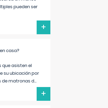
ltiples pueden ser
+
 en casa?
 que asisten el
de su ubicación por
s de matronas d
...
+