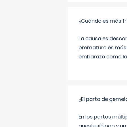
¿Cuándo es más fr
La causa es descon
prematuro es más 
embarazo como las 
¿El parto de gemel
En los partos múlt
anestesiólogo y un