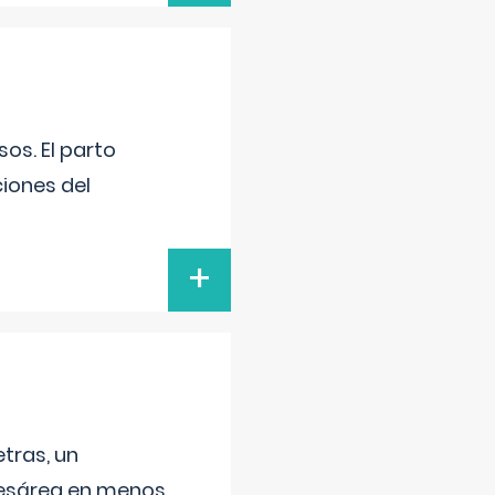
os. El parto
iones del
+
tras, un
 cesárea en menos