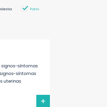
olestia
Parto
e signos-síntomas
 signos-síntomas
s uterinas
+