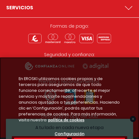
SERVICIOS
Formas de pago:
Seguridad y confianza:
En EROSKI utilizamos cookies propias y de
Premios y reconocimientos:
terceros para asegurarnos de que todo
funcione correctamente, ofrecerte el mejor
servicio y mostrarte recomendaciones y
anuncios ajustados a tus preferencias. Haciendo
clic en ‘Configuración’, podrás ajustar tus
preferencias de cookies. Para más información,
Descarga la app del club
visita nuestra
política de cookies
A tu lado en cada nueva etapa
Configuración