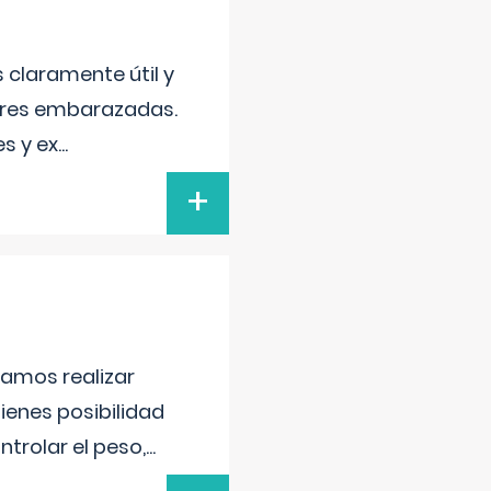
s claramente útil y
jeres embarazadas.
s y ex
...
+
damos realizar
tienes posibilidad
trolar el peso,
...