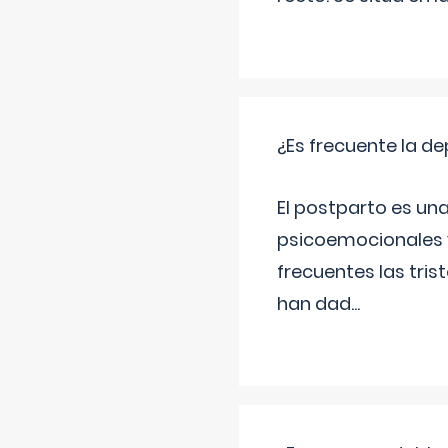
¿Es frecuente la d
El postparto es una
psicoemocionales y
frecuentes las tri
han dad
...