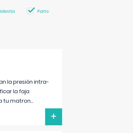
olestia
Parto
n la presión intra-
icar la faja
 a tu matron
...
+