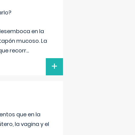
arlo?
e desemboca en la
 tapón mucoso. La
que recorr
...
+
entos que en la
ero, la vagina y el