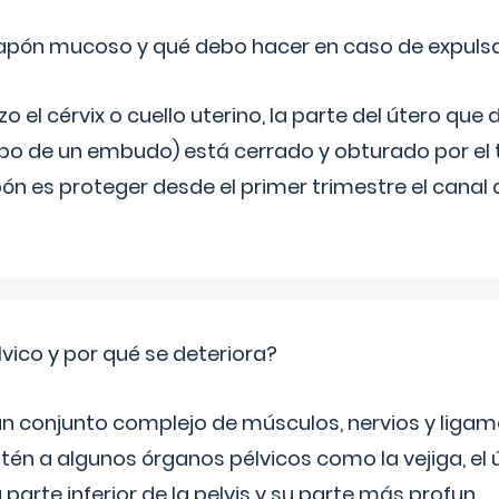
 tapón mucoso y qué debo hacer en caso de expuls
 el cérvix o cuello uterino, la parte del útero qu
bo de un embudo) está cerrado y obturado por el
ón es proteger desde el primer trimestre el canal 
lvico y por qué se deteriora?
 un conjunto complejo de músculos, nervios y ligam
tén a algunos órganos pélvicos como la vejiga, el út
a parte inferior de la pelvis y su parte más profun
...