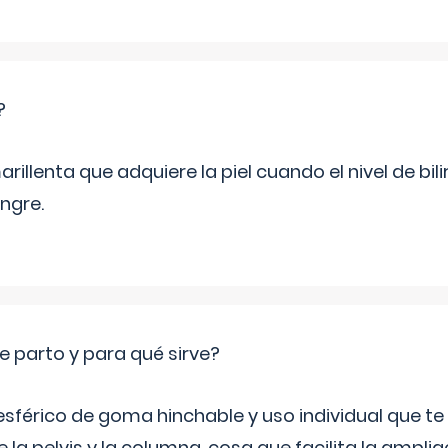
?
rillenta que adquiere la piel cuando el nivel de bil
ngre.
e parto y para qué sirve?
sférico de goma hinchable y uso individual que te
 la pelvis y la columna, cosa que facilita la amplia