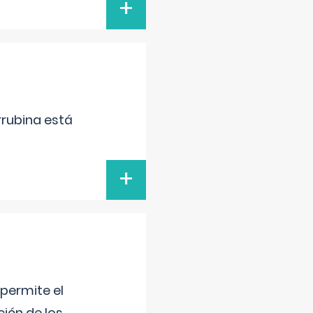
+
irrubina está
+
 permite el
ción de los