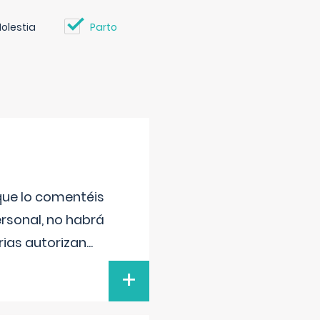
olestia
Parto
 que lo comentéis
ersonal, no habrá
ias autorizan
...
+