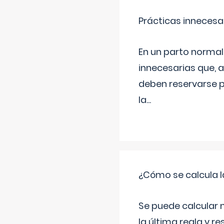
Prácticas innecesa
En un parto normal
innecesarias que, 
deben reservarse p
la
...
¿Cómo se calcula l
Se puede calcular 
la última regla y re