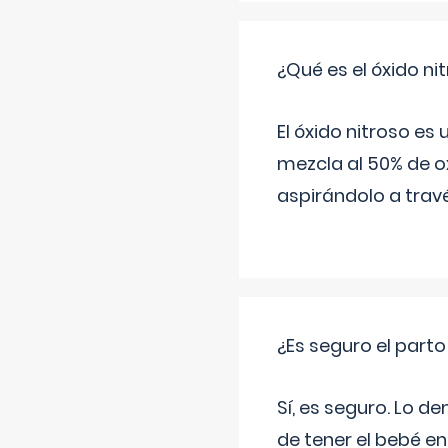
¿Qué es el óxido nit
El óxido nitroso es
mezcla al 50% de ox
aspirándolo a travé
¿Es seguro el part
Sí, es seguro. Lo d
de tener el bebé e