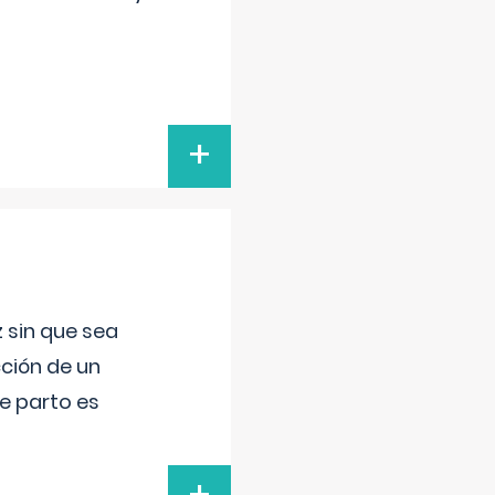
+
 sin que sea
ción de un
de parto es