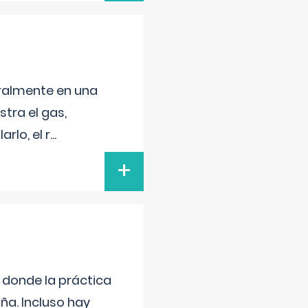
neralmente en una
tra el gas,
rlo, el r
...
+
s donde la práctica
ña. Incluso hay