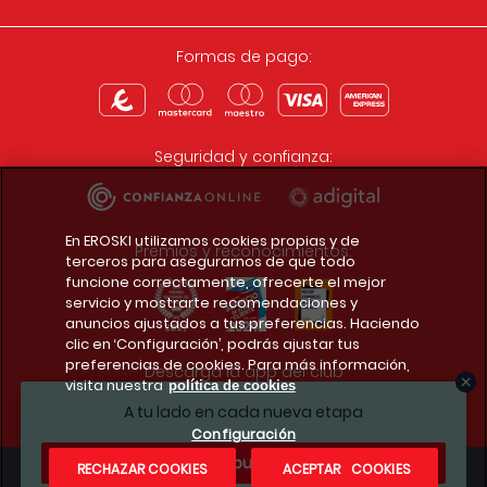
Formas de pago:
Seguridad y confianza:
En EROSKI utilizamos cookies propias y de
Premios y reconocimientos:
terceros para asegurarnos de que todo
funcione correctamente, ofrecerte el mejor
servicio y mostrarte recomendaciones y
anuncios ajustados a tus preferencias. Haciendo
clic en ‘Configuración’, podrás ajustar tus
preferencias de cookies. Para más información,
Descarga la app del club
visita nuestra
política de cookies
A tu lado en cada nueva etapa
Configuración
¿Te apuntas?
RECHAZAR COOKIES
ACEPTAR COOKIES
Condiciones legales