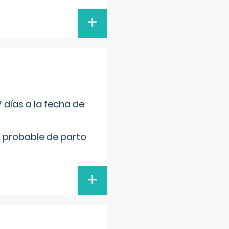
+
 días a la fecha de
cha probable de parto
+