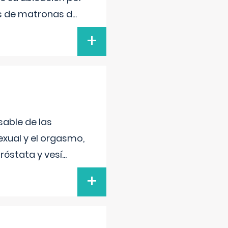
s de matronas d
...
+
sable de las
exual y el orgasmo,
róstata y vesí
...
+