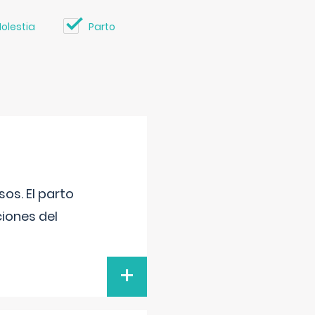
olestia
Parto
os. El parto
iones del
+