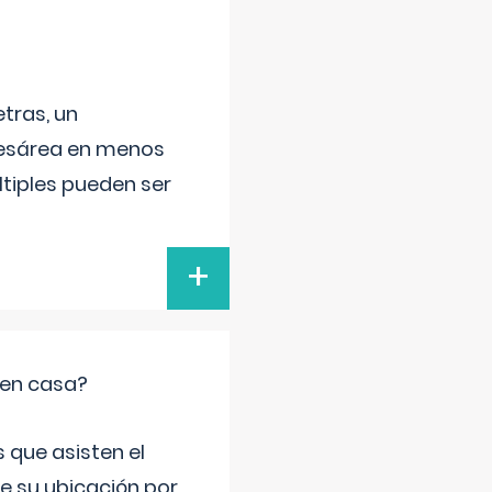
tras, un
 cesárea en menos
ltiples pueden ser
+
 en casa?
 que asisten el
de su ubicación por