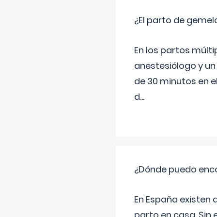
¿El parto de gemel
En los partos múlt
anestesiólogo y un
de 30 minutos en e
d
...
¿Dónde puedo enco
En España existen 
parto en casa. Sin 