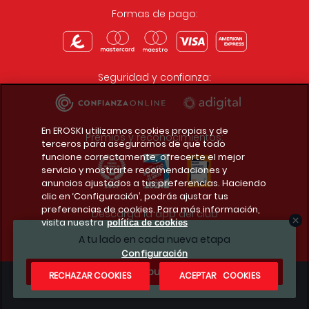
Formas de pago:
Seguridad y confianza:
En EROSKI utilizamos cookies propias y de
Premios y reconocimientos:
terceros para asegurarnos de que todo
funcione correctamente, ofrecerte el mejor
servicio y mostrarte recomendaciones y
anuncios ajustados a tus preferencias. Haciendo
clic en ‘Configuración’, podrás ajustar tus
preferencias de cookies. Para más información,
Descarga la app del club
visita nuestra
política de cookies
A tu lado en cada nueva etapa
Configuración
¿Te apuntas?
RECHAZAR COOKIES
ACEPTAR COOKIES
Condiciones legales