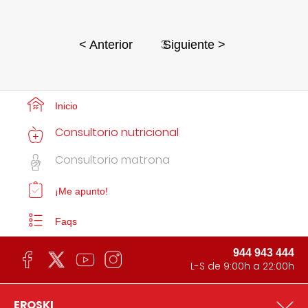
3
< Anterior
Siguiente >
Inicio
Consultorio nutricional
Consultorio matrona
¡Me apunto!
Faqs
944 943 444
L-S de 9:00h a 22:00h
EROSKI