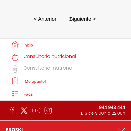
3
< Anterior
Siguiente >
Inicio
Consultorio nutricional
Consultorio matrona
¡Me apunto!
Faqs
944 943 444
L-S de 9:00h a 22:00h
EROSKI