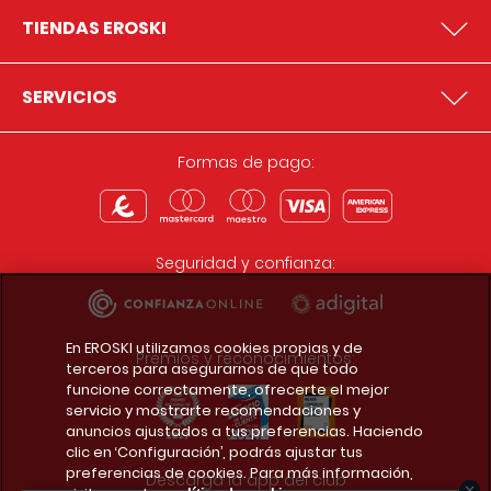
TIENDAS EROSKI
SERVICIOS
Formas de pago:
Seguridad y confianza:
En EROSKI utilizamos cookies propias y de
Premios y reconocimientos:
terceros para asegurarnos de que todo
funcione correctamente, ofrecerte el mejor
servicio y mostrarte recomendaciones y
anuncios ajustados a tus preferencias. Haciendo
clic en ‘Configuración’, podrás ajustar tus
preferencias de cookies. Para más información,
Descarga la app del club