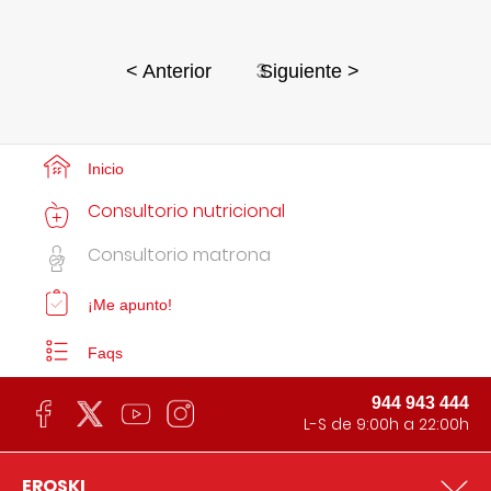
3
< Anterior
Siguiente >
Inicio
Consultorio nutricional
Consultorio matrona
¡Me apunto!
Faqs
944 943 444
L-S de 9:00h a 22:00h
EROSKI