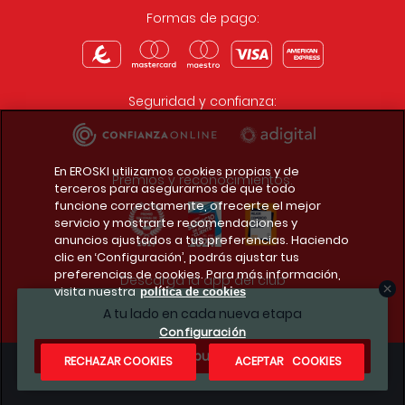
Formas de pago:
Seguridad y confianza:
En EROSKI utilizamos cookies propias y de
Premios y reconocimientos:
terceros para asegurarnos de que todo
funcione correctamente, ofrecerte el mejor
servicio y mostrarte recomendaciones y
anuncios ajustados a tus preferencias. Haciendo
clic en ‘Configuración’, podrás ajustar tus
preferencias de cookies. Para más información,
Descarga la app del club
visita nuestra
política de cookies
A tu lado en cada nueva etapa
Configuración
¿Te apuntas?
RECHAZAR COOKIES
ACEPTAR COOKIES
Condiciones legales