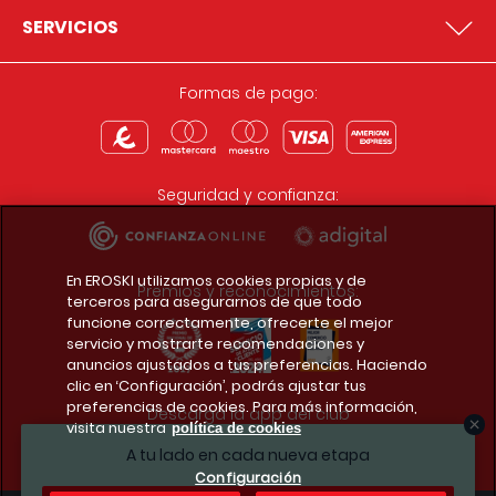
SERVICIOS
Formas de pago:
Seguridad y confianza:
En EROSKI utilizamos cookies propias y de
Premios y reconocimientos:
terceros para asegurarnos de que todo
funcione correctamente, ofrecerte el mejor
servicio y mostrarte recomendaciones y
anuncios ajustados a tus preferencias. Haciendo
clic en ‘Configuración’, podrás ajustar tus
preferencias de cookies. Para más información,
Descarga la app del club
visita nuestra
política de cookies
A tu lado en cada nueva etapa
Configuración