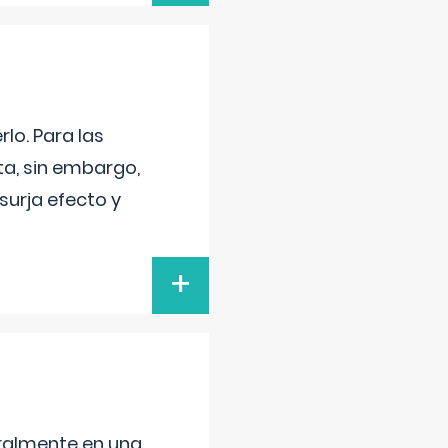
lo. Para las
a, sin embargo,
surja efecto y
+
neralmente en una