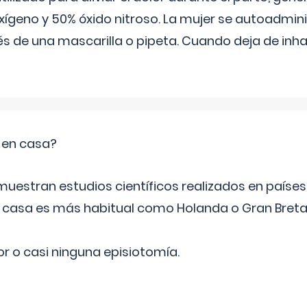
ígeno y 50% óxido nitroso. La mujer se autoadminis
s de una mascarilla o pipeta. Cuando deja de inhala
o en casa?
emuestran estudios científicos realizados en paíse
n casa es más habitual como Holanda o Gran Breta
r o casi ninguna episiotomía.