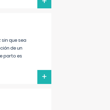
+
 sin que sea
ción de un
de parto es
+