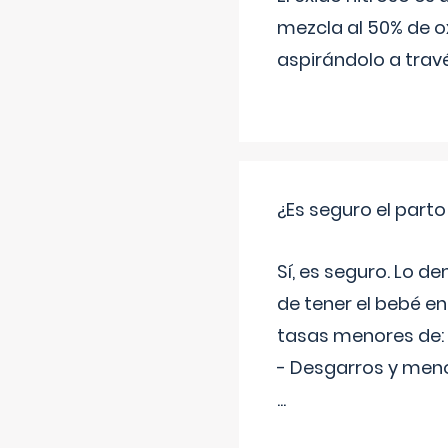
mezcla al 50% de ox
aspirándolo a travé
¿Es seguro el part
Sí, es seguro. Lo d
de tener el bebé e
tasas menores de:
- Desgarros y meno
...