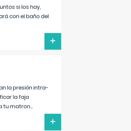
untos si los hay,
ará con el baño del
+
n la presión intra-
icar la faja
 a tu matron
...
+