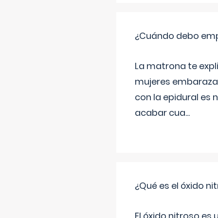
¿Cuándo debo empu
La matrona te expl
mujeres embarazada
con la epidural es 
acabar cua
...
¿Qué es el óxido nit
El óxido nitroso es