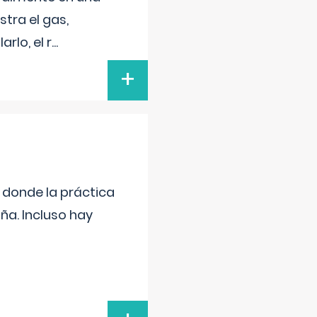
tra el gas,
rlo, el r
...
+
s donde la práctica
ña. Incluso hay