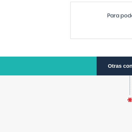
Para pode
Otras con