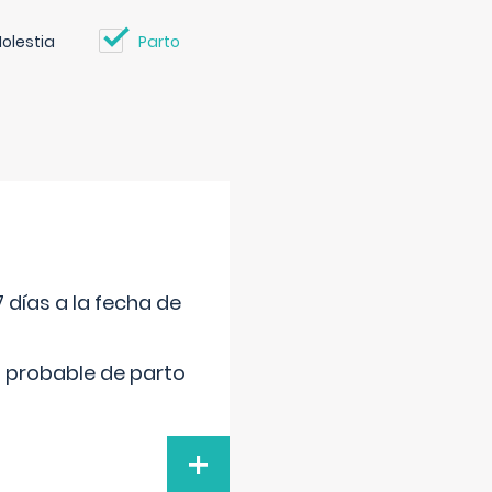
olestia
Parto
 días a la fecha de
cha probable de parto
+