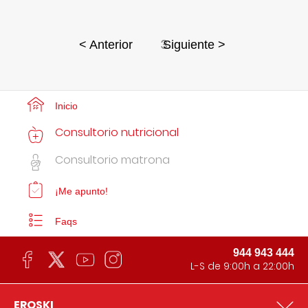
3
< Anterior
Siguiente >
Inicio
Consultorio nutricional
Consultorio matrona
¡Me apunto!
Faqs
944 943 444
L-S de 9:00h a 22:00h
EROSKI