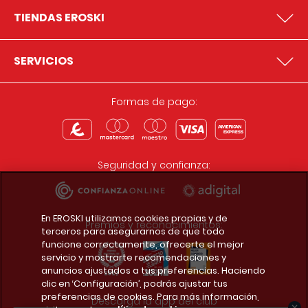
TIENDAS EROSKI
SERVICIOS
Formas de pago:
Seguridad y confianza:
En EROSKI utilizamos cookies propias y de
Premios y reconocimientos:
terceros para asegurarnos de que todo
funcione correctamente, ofrecerte el mejor
servicio y mostrarte recomendaciones y
anuncios ajustados a tus preferencias. Haciendo
clic en ‘Configuración’, podrás ajustar tus
preferencias de cookies. Para más información,
Descarga la app del club