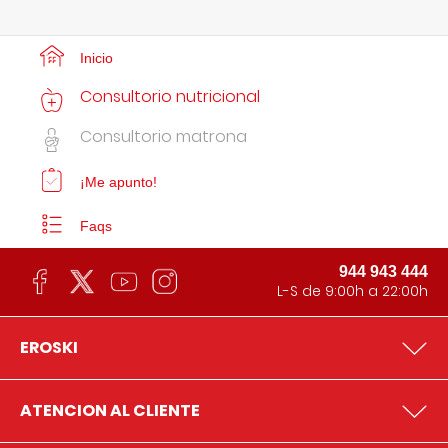
Inicio
Consultorio nutricional
Consultorio matrona
¡Me apunto!
Faqs
944 943 444
L-S de 9:00h a 22:00h
EROSKI
ATENCION AL CLIENTE