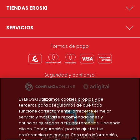
TIENDAS EROSKI
SERVICIOS
Formas de pago:
Seguridad y confianza:
En EROSKI utilizamos cookies propias y de
Premios y reconocimientos:
terceros para asegurarnos de que todo
funcione correctamente, ofrecerte el mejor
servicio y mostrarte recomendaciones y
anuncios ajustados a tus preferencias. Haciendo
clic en ‘Configuración’, podrás ajustar tus
preferencias de cookies. Para más información,
Descarga la app del club